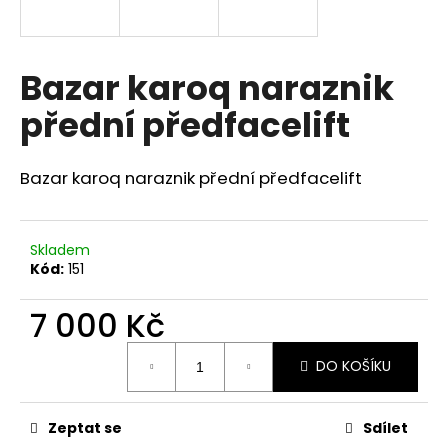
a
j
í
Bazar karoq naraznik
t
přední předfacelift
?
Bazar karoq naraznik přední předfacelift
HLEDAT
Skladem
Kód:
151
7 000 Kč
D
o
Měrná
p
DO KOŠÍKU
cena:
o
r
u
Zeptat se
Sdílet