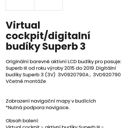
a
j
í
Virtual
t
cockpit/digitalní
?
budíky Superb 3
Originální barevné aktivní LCD budíky pro pasuje:
HLEDAT
Superb III od roku výroby 2015 do 2019 .Digitální
budíky Superb 3 (3V) 3V0920790A , 3VD920790
Včetně montáže
D
o
Zobrazení navigační mapy v budících
p
*Nutná podpora navigace.
o
r
Obsah balení:
u
Virtual cockpit - aktivní budíky Superb III -