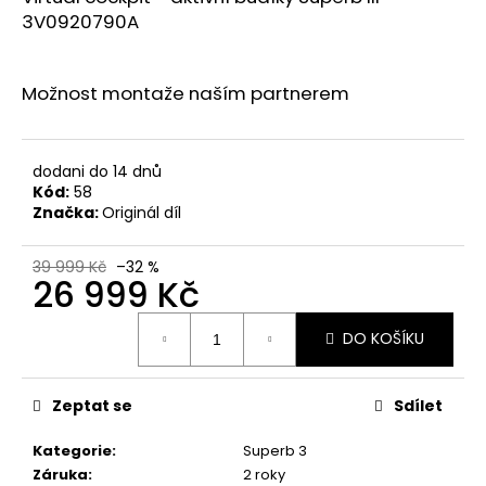
č
3V0920790A
u
j
e
Možnost montaže naším partnerem
m
e
dodani do 14 dnů
SUPERB
Kód:
58
3
Značka:
Originál díl
DOSTAVBOVÁ
SADA
/
39 999 Kč
–32 %
RETROFIT
26 999 Kč
SADA
NA
Měrná
DODELANÍ
DO KOŠÍKU
cena:
360
KAMERY
AREA
Zeptat se
Sdílet
VIEW
89
Kategorie
:
Superb 3
000
Kč
Záruka
:
2 roky