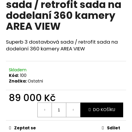
sada / retrofit sada na
a
dodelaní 360 kamery
j
í
AREA VIEW
t
?
Superb 3 dostavbová sada / retrofit sada na
dodelaní 360 kamery AREA VIEW
HLEDAT
Skladem
Kód:
100
Značka:
Ostatni
D
89 000 Kč
o
Měrná
p
DO KOŠÍKU
cena:
o
r
u
Zeptat se
Sdílet