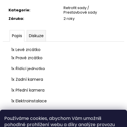
č
u
Retrofit sady /
Kategorie
:
j
Prestavbové sady
e
Záruka
:
2 roky
m
e
Popis
Diskuze
LCD
1x Levé zrcátko
DISPLEJ
1x Pravé zrcátko
COLUMBUS
SKODA
SUPERB
1x Řídící jednotka
3
FACELIFT
1x Zadní kamera
3V0919606D
22
1x Přední kamera
500
Kč
1x Elektroinstalace
Původně:
25
999
1x Kabeláž ke kamerám
Používáme cookies, abychom Vám umožnili
Kč
pohodlné prohlížení webu a díky analýze provozu