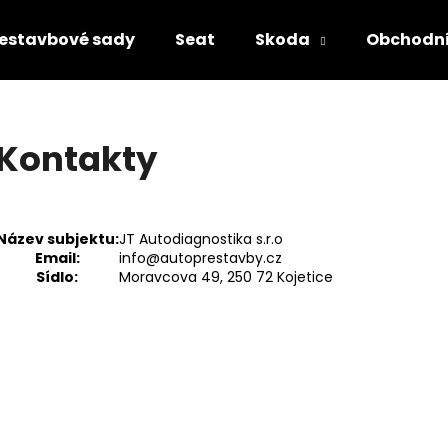
Prestavbové sady
Seat
Skoda
Obchodn
Co potřebujete najít?
Kontakty
HLEDAT
Název subjektu:
JT Autodiagnostika s.r.o
Email:
info@autoprestavby.cz
Doporučujeme
Sídlo:
Moravcova 49, 250 72 Kojetice