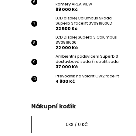
kamery AREA VIEW
89 000 Kč
LCD displej Columbus Skoda
Superb 3 facelift 3V0919606D
22 500 Kč
LCD Displej Superb 3 Columbus
3V0919606
22 000 Kč
Ambientní podsvícení Superb 3
dostavbová sada / retrofit sada
37 000 Kč
Prevodnik na volant CW2 facelift
4 800 Kč
Nákupní košík
0
KS /
0 KČ