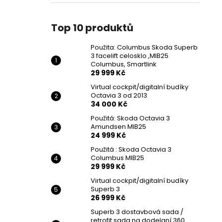
POUŽITA: COLUMBUS SKODA SUPERB 3
l
FACELIFT CELOSKLO ,MIB25 COLUMBUS,
SMARTLINK
Top 10 produktů
29 999 Kč
Původně:
39 999 Kč
Použita: Columbus Skoda Superb
3 facelift celosklo ,MIB25
Columbus, Smartlink
29 999 Kč
Virtual cockpit/digitalní budíky
Octavia 3 od 2013
34 000 Kč
Použitá: Skoda Octavia 3
Amundsen MIB25
24 999 Kč
Použitá : Skoda Octavia 3
Columbus MIB25
29 999 Kč
Virtual cockpit/digitalní budíky
Superb 3
26 999 Kč
Superb 3 dostavbová sada /
retrofit sada na dodelaní 360