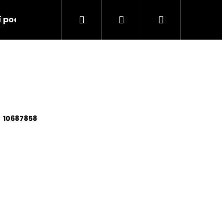
Hledat
Přihlášení
Nákupní
í podmínky
Kontakty
košík
10687858
Následující