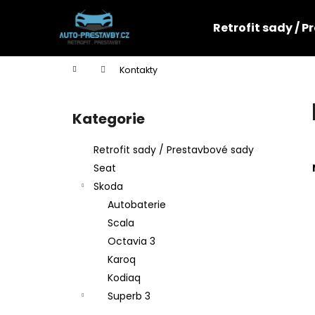
K
Přejít
na
o
Retrofit sady / 
obsah
Zpět
Zpět
š
do
do
í
Domů
Kontakty
k
obchodu
obchodu
P
o
Kategorie
Přeskočit
s
kategorie
t
Retrofit sady / Prestavbové sady
r
Seat
a
Skoda
n
Autobaterie
n
Scala
í
Octavia 3
p
Karoq
a
Kodiaq
n
Superb 3
e