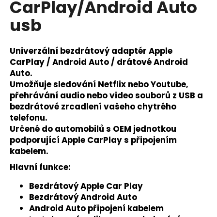
CarPlay/Android Auto
a
usb
j
í
t
Univerzální bezdrátový adaptér Apple
?
CarPlay / Android Auto / drátové Android
Auto.
Umožňuje sledování Netflix nebo Youtube,
přehrávání audio nebo video souborů z USB a
bezdrátové zrcadlení vašeho chytrého
HLEDAT
telefonu.
Určené do automobilů s OEM jednotkou
podporující Apple CarPlay s připojením
kabelem.
D
o
Hlavní funkce:
p
o
Bezdrátový Apple Car Play
r
Bezdrátový Android Auto
u
Android Auto připojení kabelem​