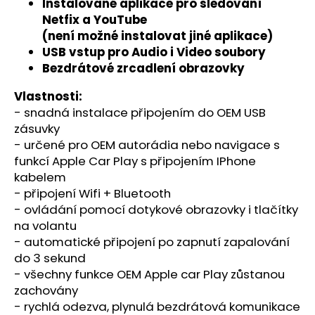
č
Instalované aplikace pro sledování
u
Netfix a YouTube
j
(není možné instalovat jiné aplikace)
e
USB vstup pro Audio i Video soubory
m
Bezdrátové zrcadlení obrazovky
e
Vlastnosti:
- snadná instalace připojením do OEM USB
POUŽITÁ:
zásuvky
SKODA
- určené pro OEM autorádia nebo navigace s
OCTAVIA
3
funkcí Apple Car Play s připojením IPhone
AMUNDSEN
kabelem
MIB25
- připojení Wifi + Bluetooth
24
- ovládání pomocí dotykové obrazovky i tlačítky
999
Kč
na volantu
Původně:
- automatické připojení po zapnutí zapalování
30
do 3 sekund
000
Kč
- všechny funkce OEM Apple car Play zůstanou
zachovány
- rychlá odezva, plynulá bezdrátová komunikace