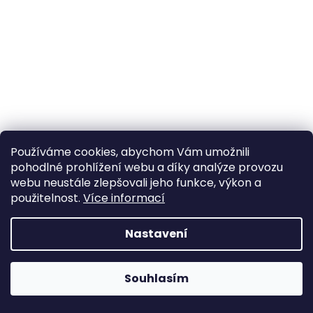
a
j
í
t
?
Používáme cookies, abychom Vám umožnili
HLEDAT
pohodlné prohlížení webu a díky analýze provozu
webu neustále zlepšovali jeho funkce, výkon a
použitelnost.
Více informací
D
Nastavení
o
p
o
Souhlasím
r
u