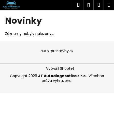
K
Přejít
Hledat
Náku
M
Přihlášen
na
o
obsah
Zpět
Zpět
košík
š
Novinky
í
C
k
o
Záznamy nebyly nalezeny...
p
Z
o
á
auto-prestavby.cz
t
p
ř
a
e
Vytvořil Shoptet
t
b
í
Copyright 2026
JT Autodiagnostika s.r.o.
. Všechna
u
práva vyhrazena.
j
e
t
e
n