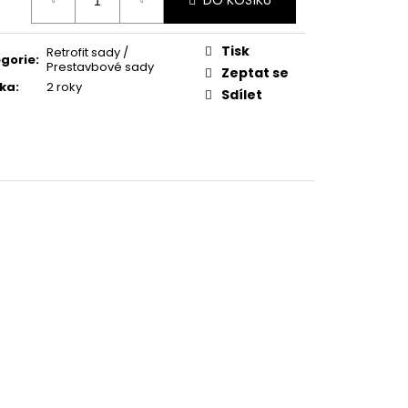
DO KOŠÍKU
:
A OCTAVIA 3 AMUNDSEN
Tisk
Retrofit sady /
0 Kč
gorie
:
Prestavbové sady
Zeptat se
ka
:
2 roky
Sdílet