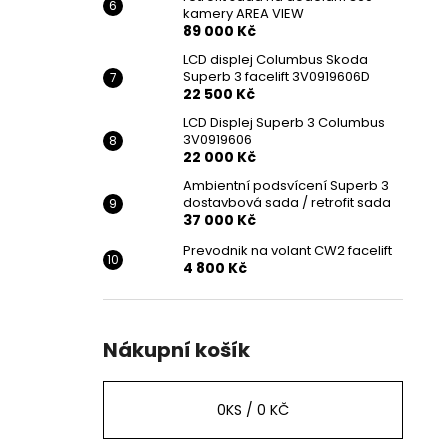
kamery AREA VIEW
89 000 Kč
LCD displej Columbus Skoda
Superb 3 facelift 3V0919606D
22 500 Kč
LCD Displej Superb 3 Columbus
3V0919606
22 000 Kč
Ambientní podsvícení Superb 3
dostavbová sada / retrofit sada
37 000 Kč
Prevodnik na volant CW2 facelift
4 800 Kč
Nákupní košík
0
KS /
0 KČ