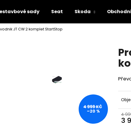
Prestavbové sady
Seat
Skoda
Obchodn
vodnik JT CW 2 komplet StartStop
Co potřebujete najít?
Pr
HLEDAT
ko
Přev
Doporučujeme
Obj
4 999 KČ
–20 %
4 99
3 
Měr