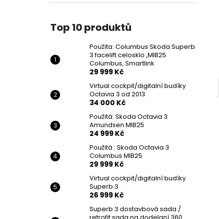
POUŽITA: COLUMBUS SKODA SUPERB 3
l
FACELIFT CELOSKLO ,MIB25 COLUMBUS,
SMARTLINK
Top 10 produktů
29 999 Kč
Původně:
39 999 Kč
Použita: Columbus Skoda Superb
3 facelift celosklo ,MIB25
Columbus, Smartlink
29 999 Kč
Virtual cockpit/digitalní budíky
Octavia 3 od 2013
34 000 Kč
Použitá: Skoda Octavia 3
Amundsen MIB25
24 999 Kč
Použitá : Skoda Octavia 3
Columbus MIB25
29 999 Kč
Virtual cockpit/digitalní budíky
Superb 3
26 999 Kč
Superb 3 dostavbová sada /
retrofit sada na dodelaní 360