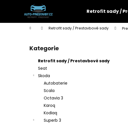
K
Přejít
na
o
Retrofit sady / 
obsah
Zpět
Zpět
š
do
do
í
Domů
Retrofit sady / Prestavbové sady
Pre
k
obchodu
obchodu
P
o
Kategorie
Přeskočit
s
kategorie
t
Retrofit sady / Prestavbové sady
r
Seat
a
Skoda
n
Autobaterie
n
Scala
í
Octavia 3
p
Karoq
a
Kodiaq
n
Superb 3
e