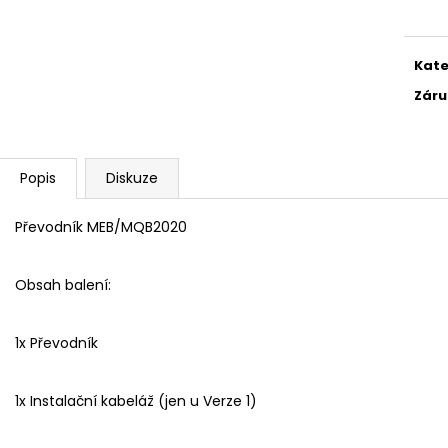
cena
VIRTUAL COCKPIT/DIGITALNÍ BUDÍKY
POUŽITÁ: SKOD
OCTAVIA 3 OD 2013
MIB25
34 000 Kč
24 999 Kč
Původně:
45 999 Kč
Původně:
30 00
Kate
Záru
Popis
Diskuze
Převodník MEB/MQB2020
Obsah balení:
1x Převodník
1x Instalační kabeláž (jen u Verze 1)