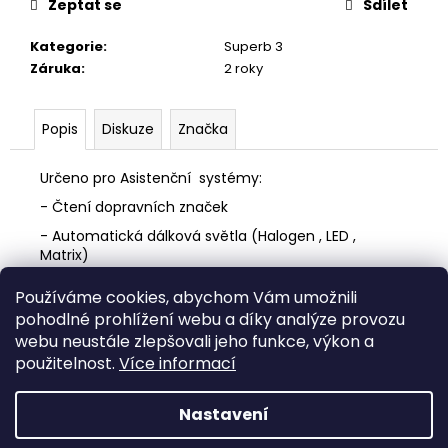
č
Zeptat se
Sdílet
u
j
Kategorie
:
Superb 3
e
Záruka
:
2 roky
m
e
Popis
Diskuze
Značka
SUPERB
Určeno pro Asistenční systémy:
3
DOSTAVBOVÁ
- Čtení dopravních značek
SADA
- Automatická dálková světla (Halogen , LED ,
/
Matrix)
RETROFIT
SADA
- Vedení jízdního pruhu ( Lane Assist )
NA
Používáme cookies, abychom Vám umožnili
DODELANÍ
pohodlné prohlížení webu a díky analýze provozu
360
Z
webu neustále zlepšovali jeho funkce, výkon a
KAMERY
á
AREA
auto-prestavby.cz
použitelnost.
Více informací
VIEW
p
89
a
Nastavení
000
Vytvořil Shoptet
t
Kč