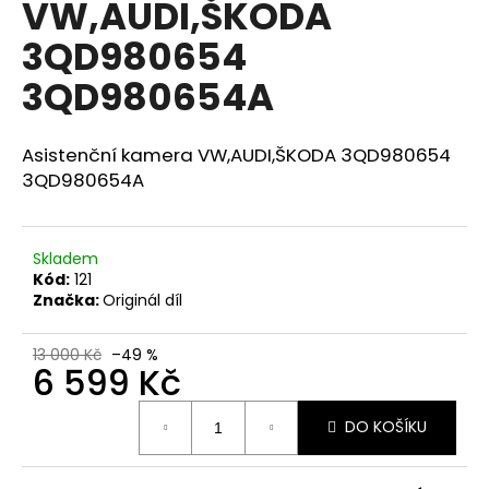
VW,AUDI,ŠKODA
a
3QD980654
j
í
3QD980654A
t
?
Asistenční kamera VW,AUDI,ŠKODA 3QD980654
3QD980654A
HLEDAT
Skladem
Kód:
121
Značka:
Originál díl
D
13 000 Kč
–49 %
o
6 599 Kč
p
Měrná
o
DO KOŠÍKU
cena:
r
u