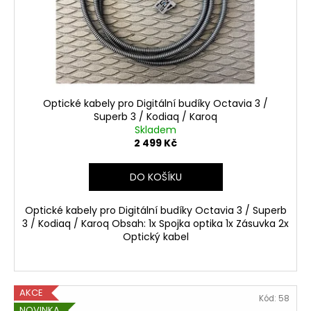
č
ů
o
u
d
j
u
e
m
k
e
t
ů
Optické kabely pro Digitální budíky Octavia 3 /
Superb 3 / Kodiaq / Karoq
POUŽITA:
Skladem
COLUMBUS
SKODA
2 499 Kč
SUPERB
3
DO KOŠÍKU
FACELIFT
CELOSKLO
,MIB25
Optické kabely pro Digitální budíky Octavia 3 / Superb
COLUMBUS,
3 / Kodiaq / Karoq Obsah: 1x Spojka optika 1x Zásuvka 2x
SMARTLINK
Optický kabel
29
999
Kč
Původně:
39
AKCE
Kód:
58
999
NOVINKA