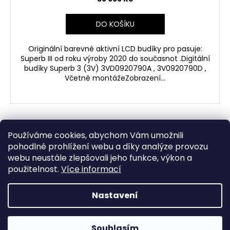
DO KOŠÍKU
Originální barevné aktivní LCD budíky pro pasuje:
Superb III od roku výroby 2020 do současnot .Digitální
budíky Superb 3 (3V) 3VD0920790A , 3V0920790D ,
Včetně montážeZobrazení...
3
položek celkem
O
Používáme cookies, abychom Vám umožnili
v
pohodlné prohlížení webu a díky analýze provozu
Z
l
webu neustále zlepšovali jeho funkce, výkon a
á
á
použitelnost.
Více informací
auto-prestavby.cz
d
p
a
a
Nastavení
c
Vytvořil Shoptet
t
í
í
Copyright 2026
JT Autodiagnostika s.r.o.
. Všechna
p
Souhlasím
práva vyhrazena.