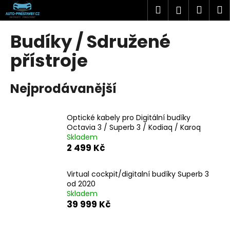
K
Přejít
Hledat
Náku
M
Přihlášen
na
o
obsah
Zpět
Zpět
košík
š
Budíky / Sdružené
í
C
přístroje
k
o
p
Nejprodávanější
o
t
Optické kabely pro Digitální budíky
ř
Octavia 3 / Superb 3 / Kodiaq / Karoq
e
Skladem
b
2 499 Kč
u
j
Virtual cockpit/digitalní budíky Superb 3
od 2020
e
Skladem
t
39 999 Kč
e
n