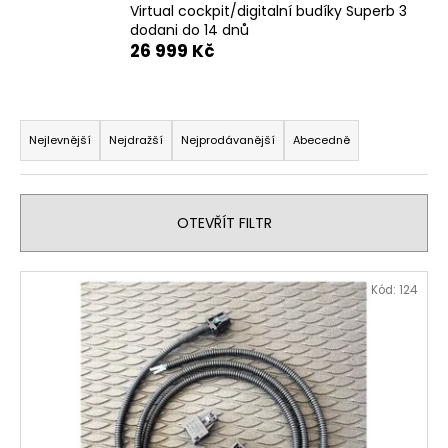
Virtual cockpit/digitalní budíky Superb 3
a
dodani do 14 dnů
j
26 999 Kč
í
t
Ř
?
a
Nejlevnější
Nejdražší
Nejprodávanější
Abecedně
z
e
n
OTEVŘÍT FILTR
HLEDAT
í
p
V
Kód:
124
r
ý
D
o
p
o
d
i
p
u
s
o
k
r
p
t
u
r