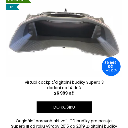
Kč
TIP
39 999
KČ
–32 %
Virtual cockpit/digitalní budíky Superb 3
dodani do 14 dnů
26 999 Kč
DO KOŠÍKU
Originální barevné aktivní LCD budíky pro pasuje:
Superb III od roku výroby 2015 do 2019 .Digitální budíky