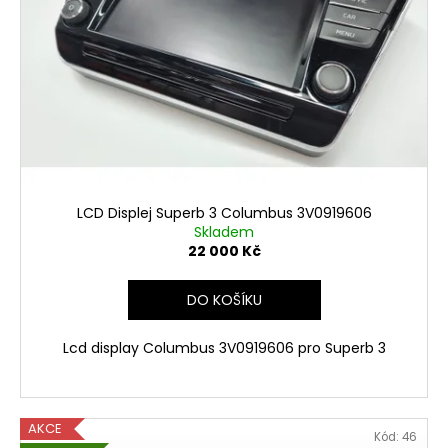
Kč
LCD Displej Superb 3 Columbus 3V0919606
Skladem
22 000 Kč
DO KOŠÍKU
Lcd display Columbus 3V0919606 pro Superb 3
AKCE
Kód:
46