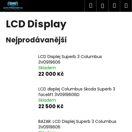
K
Přejít
Hledat
Náku
M
Přihlášen
na
o
obsah
Zpět
Zpět
košík
š
LCD Display
í
C
k
Nejprodávanější
o
p
o
LCD Displej Superb 3 Columbus
t
3V0919606
Skladem
ř
22 000 Kč
e
b
LCD displej Columbus Skoda Superb 3
u
facelift 3V0919606D
j
Skladem
22 500 Kč
e
t
BAZAR: LCD Displej Superb 3 Columbus
e
3V0919606
n