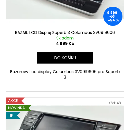
č
d
u
u
j
9 999
k
KČ
e
–54 %
t
m
ů
e
BAZAR: LCD Displej Superb 3 Columbus 3V0919606
Skladem
4 599 Kč
POUŽITA:
COLUMBUS
DO KOŠÍKU
SKODA
SUPERB
3
Bazarový Lcd display Columbus 3V0919606 pro Superb
FACELIFT
3
CELOSKLO
,MIB25
COLUMBUS,
SMARTLINK
AKCE
29
Kód:
48
999
NOVINKA
Kč
TIP
Původně:
39
999