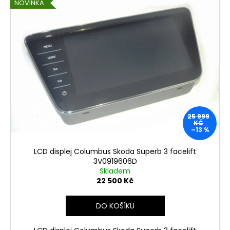
NOVINKA
25 999
KČ
–13 %
LCD displej Columbus Skoda Superb 3 facelift
3V0919606D
Skladem
22 500 Kč
DO KOŠÍKU